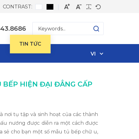
CONTRAST:
543.8686
T
TIN TỨC
VI
TỦ BẾP HIỆN ĐẠI ĐẲNG CẤP
 nơi tụ tập và sinh hoạt của các thành
a nấu nướng được diễn ra một cách được
hia sẻ cho bạn một số mẫu tủ bếp chữ u,