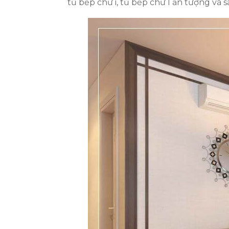
tủ bếp chữ i, tủ bếp chữ l ấn tượng và