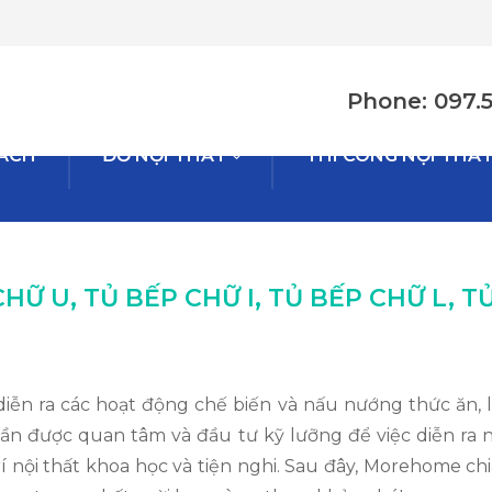
Phone: 097.
HÁCH
ĐỒ NỘI THẤT
THI CÔNG NỘI THẤ
HỮ U, TỦ BẾP CHỮ I, TỦ BẾP CHỮ L, 
n ra các hoạt động chế biến và nấu nướng thức ăn, là
 cần được quan tâm và đầu tư kỹ lưỡng để việc diễn r
rí nội thất khoa học và tiện nghi. Sau đây, Morehome c