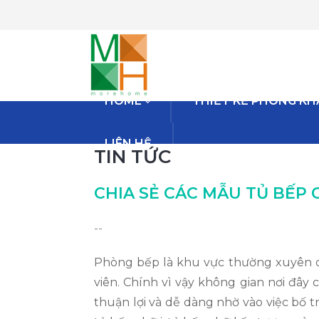
HOME
THIẾT KẾ PHÒNG K
LIÊN HỆ
TIN TỨC
CHIA SẺ CÁC MẪU TỦ BẾP C
--
Phòng bếp là khu vực thường xuyên diễ
viên. Chính vì vậy không gian nơi đây
thuận lợi và dễ dàng nhờ vào việc bố t