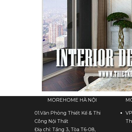
MOREHOME HÀ NỘI
M
01.Văn Phòng Thiết Kế & Thi
VP
Công Nội Thất
Th
Điạ chỉ: Tầng 3, Tòa T6-08,