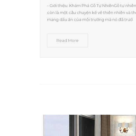
- Giới thiệu: Khám Phá Gỗ Tự NhiênGỗ tự nhiên
còn là một câu chuyện kể về thiên nhiên và th
mang dấu ấn của môi trường mà nó đã trưở
Read More