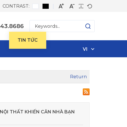
CONTRAST:
543.8686
T
TIN TỨC
VI
Return
 NỘI THẤT KHIẾN CĂN NHÀ BẠN