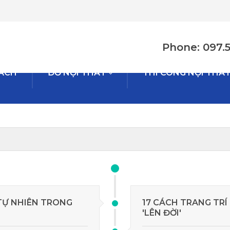
Phone: 097.
HÁCH
ĐỒ NỘI THẤT
THI CÔNG NỘI THẤ
TỰ NHIÊN TRONG
17 CÁCH TRANG TRÍ
'LÊN ĐỜI'