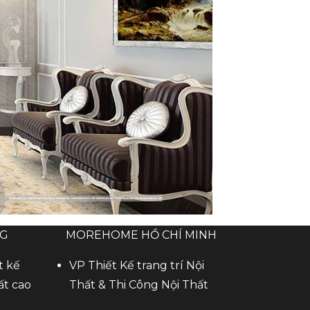
NG
MOREHOME HỒ CHÍ MINH
t kế
VP Thiết Kế trang trí Nội
ất cao
Thất & Thi Công Nội Thất