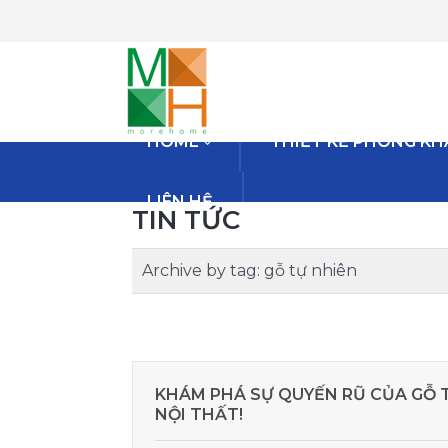
HOME
THIẾT KẾ PHÒNG K
LIÊN HỆ
TIN TỨC
Archive by tag:
gỗ tự nhiên
KHÁM PHÁ SỰ QUYẾN RŨ CỦA GỖ 
NỘI THẤT!